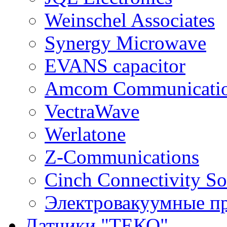
Weinschel Associates
Synergy Microwave
EVANS capacitor
Amcom Communicati
VectraWave
Werlatone
Z-Communications
Cinch Connectivity So
Электровакуумные п
Датчики "ТЕКО"